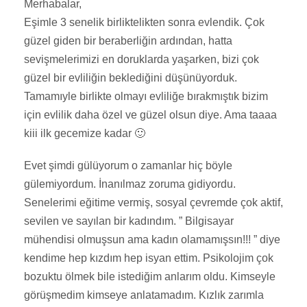
Merhabalar,
Eşimle 3 senelik birliktelikten sonra evlendik. Çok
güzel giden bir beraberliğin ardından, hatta
sevişmelerimizi en doruklarda yaşarken, bizi çok
güzel bir evliliğin beklediğini düşünüyorduk.
Tamamıyle birlikte olmayı evliliğe bırakmıştık bizim
için evlilik daha özel ve güzel olsun diye. Ama taaaa
kiii ilk gecemize kadar 🙂
Evet şimdi gülüyorum o zamanlar hiç böyle
gülemiyordum. İnanılmaz zoruma gidiyordu.
Senelerimi eğitime vermiş, sosyal çevremde çok aktif,
sevilen ve sayılan bir kadındım. ” Bilgisayar
mühendisi olmuşsun ama kadın olamamışsın!!! ” diye
kendime hep kızdım hep isyan ettim. Psikolojim çok
bozuktu ölmek bile istediğim anlarım oldu. Kimseyle
görüşmedim kimseye anlatamadım. Kızlık zarımla