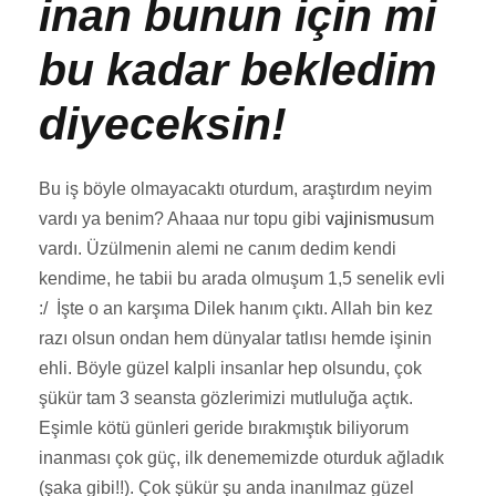
inan bunun için mi
bu kadar bekledim
diyeceksin!
Bu iş böyle olmayacaktı oturdum, araştırdım neyim
vardı ya benim? Ahaaa nur topu gibi
vajinismus
um
vardı. Üzülmenin alemi ne canım dedim kendi
kendime, he tabii bu arada olmuşum 1,5 senelik evli
:/ İşte o an karşıma Dilek hanım çıktı. Allah bin kez
razı olsun ondan hem dünyalar tatlısı hemde işinin
ehli. Böyle güzel kalpli insanlar hep olsundu, çok
şükür tam 3 seansta gözlerimizi mutluluğa açtık.
Eşimle kötü günleri geride bırakmıştık biliyorum
inanması çok güç, ilk denememizde oturduk ağladık
(şaka gibi!!). Çok şükür şu anda inanılmaz güzel