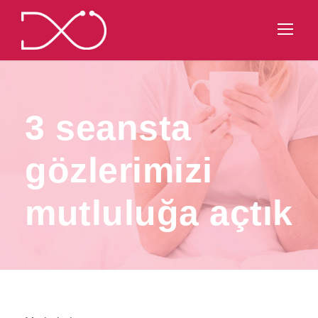
3 seansta
gözlerimizi
mutluluğa açtık