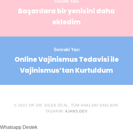
Önceki Yazı
Başarılara bir yenisini daha
ekledim
Sonraki Yazı
Online Vajinismus Tedavisi ile
Vajinismus’tan Kurtuldum
© 2021 OP. DR. DILEK ÖCAL. TÜM HAKLARI SAKLIDIR.
TASARIM:
AJANS.DEV
Whatsapp Destek