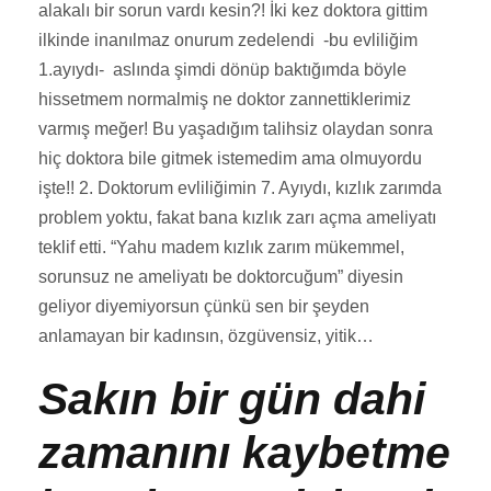
alakalı bir sorun vardı kesin?! İki kez doktora gittim
ilkinde inanılmaz onurum zedelendi -bu evliliğim
1.ayıydı- aslında şimdi dönüp baktığımda böyle
hissetmem normalmiş ne doktor zannettiklerimiz
varmış meğer! Bu yaşadığım talihsiz olaydan sonra
hiç doktora bile gitmek istemedim ama olmuyordu
işte!! 2. Doktorum evliliğimin 7. Ayıydı, kızlık zarımda
problem yoktu, fakat bana kızlık zarı açma ameliyatı
teklif etti. “Yahu madem kızlık zarım mükemmel,
sorunsuz ne ameliyatı be doktorcuğum” diyesin
geliyor diyemiyorsun çünkü sen bir şeyden
anlamayan bir kadınsın, özgüvensiz, yitik…
Sakın bir gün dahi
zamanını kaybetme