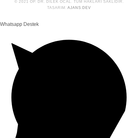
© 2021 OP. DR. DILEK ÖCAL. TÜM HAKLARI SAKLIDIR.
TASARIM:
AJANS.DEV
Whatsapp Destek