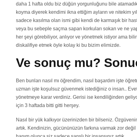
daha 1 hafta oldu biz düğün yorgunluğunu bile atamadık
koyma diyerek kendimi ikna ettiğim ayların ve nitekim yıl
sadece kasılma olan ismi gibi kendi de karmaşık bir hast
veya bu sebeple saçma sapan korkuları sokan ve ne yaptı
her şeyi görebiliyor, anlıyor ve yönetmek istiyor ama bili
diskalifiye etmek öyle kolay ki bu bizim elimizde.
Ve sonuç mu? Son
Ben bunları nasıl mı öğrendim, nasıl başardım işte öğret
uzman işte koşulsuz güvenmek istediğiniz o insan.. Evet a
yönetmeye karar verdiniz. Gerisi ise kendiliğinden geli
için 3 haftada bitti gitti herşey.
Nasıl bir yük kalkıyor üzerinizden bir bilseniz. Özgüven
artık. Kendinizin, gücününüzün farkına varmak zor değil b
hanım olunca siz sadece şanslı bir insansınız artık.