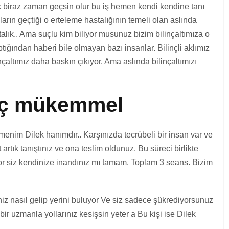
 biraz zaman geçsin olur bu iş hemen kendi kendine tanı
ların geçtiği o erteleme hastalığının temeli olan aslında
alık.. Ama suçlu kim biliyor musunuz bizim bilinçaltımıza o
ğından haberi bile olmayan bazı insanlar. Bilinçli aklımız
nçaltımız daha baskın çıkıyor. Ama aslında bilinçaltımızı
uç mükemmel
menim Dilek hanımdır.. Karşınızda tecrübeli bir insan var ve
rtık tanıştınız ve ona teslim oldunuz. Bu süreci birlikte
yor siz kendinize inandınız mı tamam. Toplam 3 seans. Bizim
iniz nasıl gelip yerini buluyor Ve siz sadece şükrediyorsunuz
ir uzmanla yollarınız kesişsin yeter a Bu kişi ise Dilek