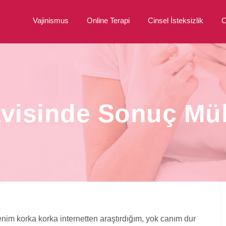
Vajinismus
Online Terapi
Cinsel İsteksizlik
O
avisinde Sonuç M
nim korka korka internetten araştırdığım, yok canım dur