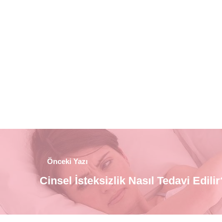
Önceki Yazı
Cinsel İsteksizlik Nasıl Tedavi Edilir