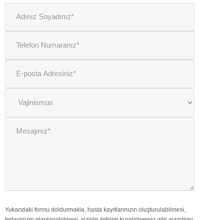
Yukarıdaki formu doldurmakla, hasta kayıtlarınızın oluşturulabilmesi,
tedavinizin planlanabilmesi, sizinle iletişim kurabilmemiz gibi ayrıntıları