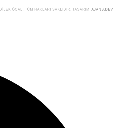
 DILEK ÖCAL. TÜM HAKLARI SAKLIDIR. TASARIM:
AJANS.DEV