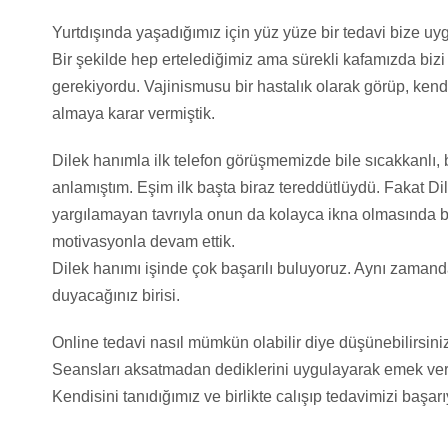
Yurtdışında yaşadığımız için yüz yüze bir tedavi bize uyg
Bir şekilde hep ertelediğimiz ama sürekli kafamızda bi
gerekiyordu. Vajinismusu bir hastalık olarak görüp, ke
almaya karar vermiştik.
Dilek hanımla ilk telefon görüşmemizde bile sıcakkanlı, 
anlamıştım. Eşim ilk başta biraz tereddütlüydü. Fakat Di
yargılamayan tavrıyla onun da kolayca ikna olmasında b
motivasyonla devam ettik.
Dilek hanımı işinde çok başarılı buluyoruz. Aynı zamand
duyacağınız birisi.
Online tedavi nasıl mümkün olabilir diye düşünebilirsin
Seansları aksatmadan dediklerini uygulayarak emek ver
Kendisini tanıdığımız ve birlikte calışıp tedavimizi başa