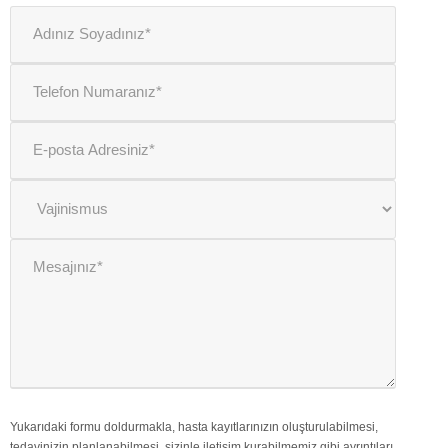
Yukarıdaki formu doldurmakla, hasta kayıtlarınızın oluşturulabilmesi,
tedavinizin planlanabilmesi, sizinle iletişim kurabilmemiz gibi ayrıntıları