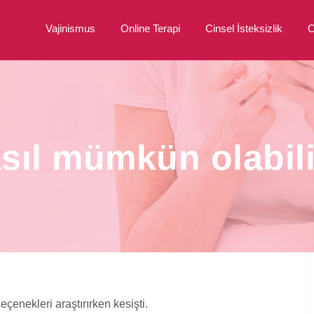
Vajinismus
Online Terapi
Cinsel İsteksizlik
O
asıl mümkün olabil
çenekleri araştırırken kesişti.